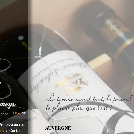
FR
-
ENG
Professionnels
AUVERGNE
rs
Contact